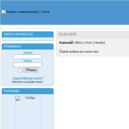
NOVÁ NAVIGACE
22.06.2026
Kalendář:
Měsíc
|
Rok
|
Hledání
Přihlášení
Žádná událost pro tento den.
Jméno
Heslo
Zapomněli jste heslo?
Nechte si poslat nové
.
Počítadlo