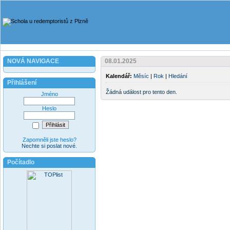
NOVÁ NAVIGACE
08.01.2025
Kalendář:
Měsíc
|
Rok
|
Hledání
Přihlášení
Žádná událost pro tento den.
Jméno
Heslo
Zapomněli jste heslo?
Nechte si poslat nové
.
Počítadlo