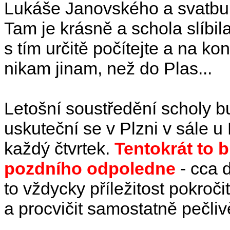
Lukáše Janovského a svatbu 
Tam je krásně a schola slíbil
s tím určitě počítejte a na k
nikam jinam, než do Plas...
Letošní soustředění scholy b
uskuteční se v Plzni v sále 
každý čtvrtek.
Tentokrát to b
pozdního odpoledne
- cca d
to vždycky příležitost pokroči
a procvičit samostatně pečlivě