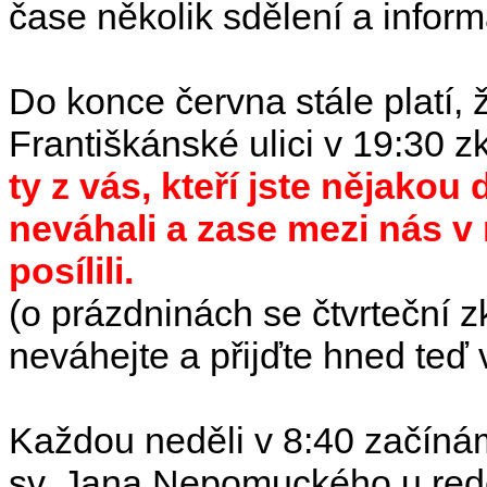
čase několik sdělení a inform
Do konce června stále platí,
Františkánské ulici v 19:30 
ty z vás, kteří jste nějakou
neváhali a zase mezi nás 
posílili.
(o prázdninách se čtvrteční 
neváhejte a přijďte hned teď 
Každou neděli v 8:40 začíná
sv. Jana Nepomuckého u red